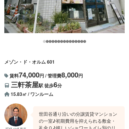
メゾン・ド・オルム 601
74,000
8,000
賃料
円 / 管理費
円
三軒茶屋
6
駅 徒歩
分
15.83㎡ / ワンルーム
世田谷通り沿いの分譲賃貸マンション
の一室♪初期費用を抑えられる敷金・
礼金０♪嬉しいシャワートイレ別のリ
IEYA staff 栗原