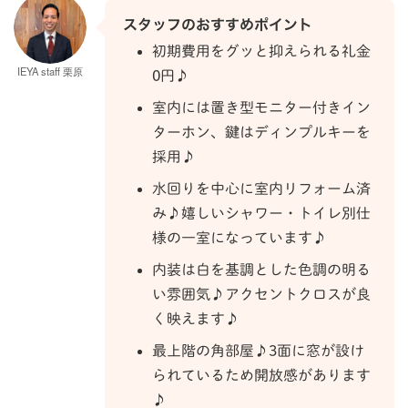
スタッフのおすすめポイント
初期費用をグッと抑えられる礼金
IEYA staff 栗原
0円♪
室内には置き型モニター付きイン
ターホン、鍵はディンプルキーを
採用♪
水回りを中心に室内リフォーム済
み♪嬉しいシャワー・トイレ別仕
様の一室になっています♪
内装は白を基調とした色調の明る
い雰囲気♪アクセントクロスが良
く映えます♪
最上階の角部屋♪3面に窓が設け
られているため開放感があります
♪