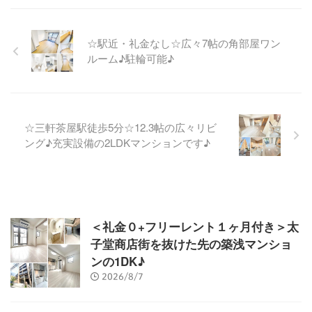
☆駅近・礼金なし☆広々7帖の角部屋ワン
ルーム♪駐輪可能♪
☆三軒茶屋駅徒歩5分☆12.3帖の広々リビ
ング♪充実設備の2LDKマンションです♪
＜礼金０+フリーレント１ヶ月付き＞太
子堂商店街を抜けた先の築浅マンショ
ンの1DK♪
2026/8/7