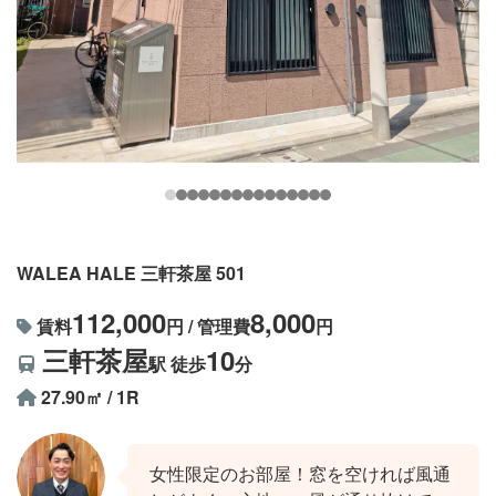
WALEA HALE 三軒茶屋 501
112,000
8,000
賃料
円 / 管理費
円
三軒茶屋
10
駅 徒歩
分
27.90㎡ / 1R
女性限定のお部屋！窓を空ければ風通