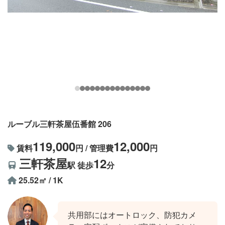
ルーブル三軒茶屋伍番館 206
119,000
12,000
賃料
円 / 管理費
円
三軒茶屋
12
駅 徒歩
分
25.52㎡ / 1K
共用部にはオートロック、防犯カメ