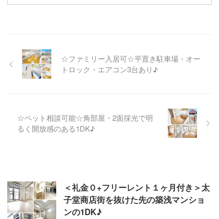
☆ファミリー入居可☆平置き駐車場・オー
トロック・エアコン3台あり♪
☆ペット相談可能☆角部屋・2面採光で明
るく開放感のある1DK♪
＜礼金０+フリーレント１ヶ月付き＞太
子堂商店街を抜けた先の築浅マンショ
ンの1DK♪