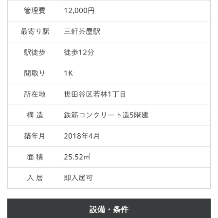
管理費
12,000円
最寄り駅
三軒茶屋駅
駅徒歩
徒歩12分
間取り
1K
所在地
世田谷区若林1丁目
構 造
鉄筋コンクリート造5階建
築年月
2018年4月
面 積
25.52㎡
入 居
即入居可
設備・条件