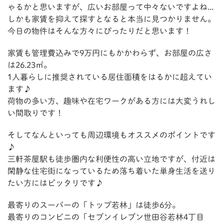
ゃるかと思いますが、広いお部屋って中々ないですよね...
しかも家賃を抑えて探すとなると本当に見つかりません。
今日の物件はそんな方々にぴったりだと思います！
家賃も管理費込みで9万円にもかかわらず、お部屋の広さ
は26.23㎡。
1人暮らしに推奨されている居住面積をはるかに超えてい
ます♪
荷物の多い方、趣味や在宅ワークがある方には大変うれし
い間取りです！
そしてなんといっても周辺環境もオススメのポイントです
♪
三軒茶屋駅も徒歩圏内な利便性の高い立地ですが、付近は
閑静な住宅街になっているため落ち着いた単身生活を送り
たい方にはピッタリです♪
最寄りのスーパーの「トップ若林」は徒歩6分。
最寄りのコンビニの「セブンイレブン世田谷若林4丁目