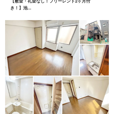
【敷金・礼金なし！フリーレント2ヶ月付
き！】池...