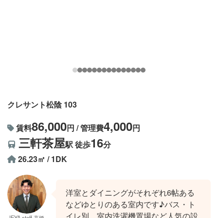
クレサント松陰 103
86,000
4,000
賃料
円 / 管理費
円
三軒茶屋
16
駅 徒歩
分
26.23㎡ / 1DK
洋室とダイニングがそれぞれ6帖ある
などゆとりのある室内です♪バス・ト
イレ別、室内洗濯機置場など人気の設
IEYA staff 高橋