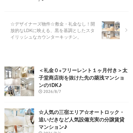
☆デザイナーズ物件☆敷金・礼金なし！開
放的なLDKに映える、黒を基調としたスタ
イリッシュなカウンターキッチン。
＜礼金０+フリーレント１ヶ月付き＞太
子堂商店街を抜けた先の築浅マンショ
ンの1DK♪
2026/8/7
☆人気の三宿エリア☆オートロック・
追いだきなど人気設備充実の分譲賃貸
マンション♪