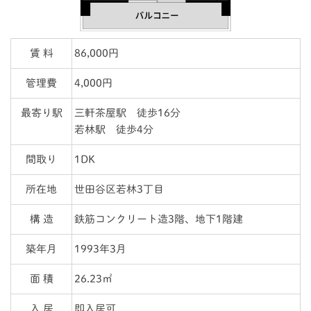
賃 料
86,000円
管理費
4,000円
最寄り駅
三軒茶屋駅 徒歩16分
若林駅 徒歩4分
間取り
1DK
所在地
世田谷区若林3丁目
構 造
鉄筋コンクリート造3階、地下1階建
築年月
1993年3月
面 積
26.23㎡
入 居
即入居可