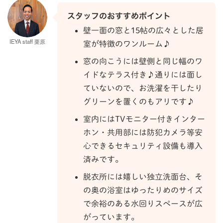
スタッフのおすすめポイント
壁一面の窓と15帖の広々とした居
IEYA staff 栗原
室が特徴のワンルーム♪
窓の向こうには壁側と同じ幅のワ
イドなテラス付き♪通りには面し
ていないので、お洗濯を干したり
グリーンを置くのもアリです♪
室内にはTVモニター付きインター
ホン・共用部には防犯カメラ等安
心できるセキュリティ設備も導入
済みです。
脱衣所には嬉しい独立洗面台、そ
の奥の浴室はゆったりめのサイズ
で余裕のある水回りスペースが広
がっています。