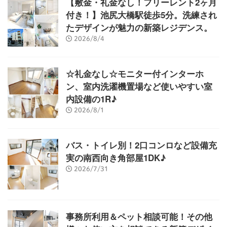
【敷金・礼金なし！フリーレント2ヶ月
付き！】池尻大橋駅徒歩5分。洗練され
たデザインが魅力の新築レジデンス。
2026/8/4
☆礼金なし☆モニター付インターホ
ン、室内洗濯機置場など使いやすい室
内設備の1R♪
2026/8/1
バス・トイレ別！2口コンロなど設備充
実の南西向き角部屋1DK♪
2026/7/31
事務所利用＆ペット相談可能！その他