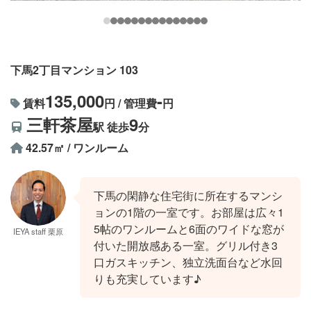
下馬2丁目マンション 103
135,000
-
賃料
円 / 管理費
円
三軒茶屋
9
駅 徒歩
分
42.57㎡ / ワンルーム
下馬の閑静な住宅街に所在するマンシ
ョンの1階の一室です。お部屋は広々1
5帖のワンルームと6面のワイドな窓が
IEYA staff 栗原
付いた開放感ある一室。グリル付き3
口ガスキッチン、独立洗面台など水回
りも充実しています♪