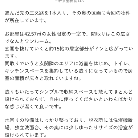
三軒茶屋駅 南口A
進んだ先の三叉路を1本入り、その奥の区画に今回の物件
が所在しています。
お部屋は42.57㎡の女性限定の一室で、間取りはこの広さ
でなんとワンルーム。
玄関を抜けていくと約15帖の居室部分がドンと広がってい
ます。
間取りでいうと玄関隣のエリアに浴室をはじめ、トイレ、
キッチンスペースを集約している造りになっているので居
室の面積が広々と取れていますね。
造りもいたってシンプルで収納スペースも敢えてほとんど
設けられておらず、自由に使ってくださいといわんばかり
な感じが潔くて良いです。
水回りの設備はしっかり整っており、脱衣所には洗濯機置
場、独立洗面台、その奥には少しゆったりサイズの浴室が
設けられています。