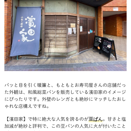
パッと目を引く暖簾と、もともとお寿司屋さんの店舗だっ
た外観は、和風総菜パンを販売している濱田家のイメージ
にぴったりです。外壁のレンガとも絶妙にマッチしたおし
ゃれな店構えですね。
豆ぱん
【濱田家】で特に絶大な人気を誇るのが
。甘さと塩
加減が絶妙と評判で、この豆パンの人気に火が付いたこと