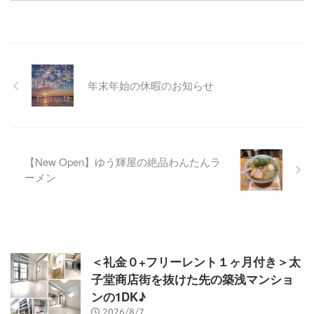
年末年始の休暇のお知らせ
【New Open】ゆう輝屋の絶品わんたんラ
ーメン
＜礼金０+フリーレント１ヶ月付き＞太
子堂商店街を抜けた先の築浅マンショ
ンの1DK♪
2026/8/7