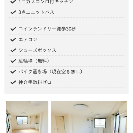
1口ガスコンロ付キッチン
3点ユニットバス
コインランドリー徒歩30秒
エアコン
シューズボックス
駐輪場（無料）
バイク置き場（現在空き無し）
仲介手数料ゼロ