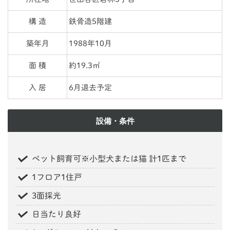
構 造
鉄骨造5階建
築年月
1988年10月
面 積
約19.3㎡
入 居
6月退去予定
設備・条件
ペット飼育可※小型犬または猫 計1匹まで
1フロア1住戸
3面採光
日当たり良好