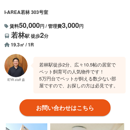
I-AREA若林 303号室
50,000
3,000
賃料
円 / 管理費
円
若林
2
駅 徒歩
分
19.3㎡ / 1R
若林駅徒歩2分、広々10.5帖の居室で
ペット飼育可の人気物件です！
5万円台でペットが飼える数少ない部
IEYA staff 森
屋ですので、お探しの方は必見です。
お問い合わせはこちら