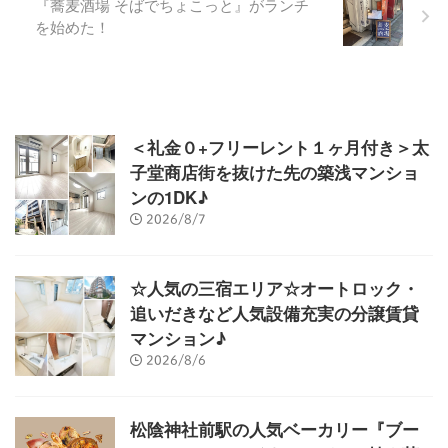
『蕎麦酒場 そばでちょこっと』がランチ
を始めた！
＜礼金０+フリーレント１ヶ月付き＞太
子堂商店街を抜けた先の築浅マンショ
ンの1DK♪
2026/8/7
☆人気の三宿エリア☆オートロック・
追いだきなど人気設備充実の分譲賃貸
マンション♪
2026/8/6
松陰神社前駅の人気ベーカリー『ブー