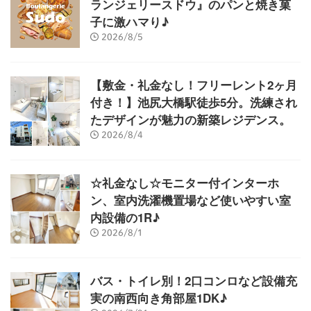
ランジェリースドウ』のパンと焼き菓
子に激ハマり♪
2026/8/5
【敷金・礼金なし！フリーレント2ヶ月
付き！】池尻大橋駅徒歩5分。洗練され
たデザインが魅力の新築レジデンス。
2026/8/4
☆礼金なし☆モニター付インターホ
ン、室内洗濯機置場など使いやすい室
内設備の1R♪
2026/8/1
バス・トイレ別！2口コンロなど設備充
実の南西向き角部屋1DK♪