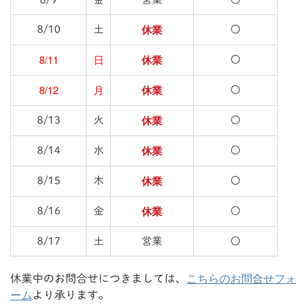
休業
8/10
土
〇
8/11
日
休業
〇
8/12
月
休業
〇
休業
8/13
火
〇
休業
8/14
水
〇
休業
8/15
木
〇
休業
8/16
金
〇
8/17
土
営業
〇
こちらのお問合せフォ
休業中のお問合せにつきましては、
ーム
より承ります。