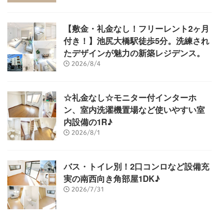
【敷金・礼金なし！フリーレント2ヶ月
付き！】池尻大橋駅徒歩5分。洗練され
たデザインが魅力の新築レジデンス。
2026/8/4
☆礼金なし☆モニター付インターホ
ン、室内洗濯機置場など使いやすい室
内設備の1R♪
2026/8/1
バス・トイレ別！2口コンロなど設備充
実の南西向き角部屋1DK♪
2026/7/31