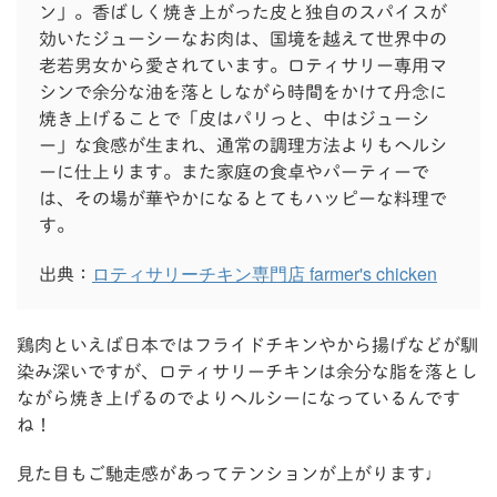
ン」。香ばしく焼き上がった皮と独自のスパイスが
効いたジューシーなお肉は、国境を越えて世界中の
老若男女から愛されています。ロティサリー専用マ
シンで余分な油を落としながら時間をかけて丹念に
焼き上げることで「皮はパリっと、中はジューシ
ー」な食感が生まれ、通常の調理方法よりもヘルシ
ーに仕上ります。また家庭の食卓やパーティーで
は、その場が華やかになるとてもハッピーな料理で
す。
ロティサリーチキン専門店 farmer's chicken
出典：
鶏肉といえば日本ではフライドチキンやから揚げなどが馴
染み深いですが、ロティサリーチキンは余分な脂を落とし
ながら焼き上げるのでよりヘルシーになっているんです
ね！
見た目もご馳走感があってテンションが上がります♩