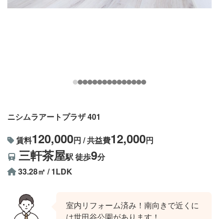
ニシムラアートプラザ 401
120,000
12,000
賃料
円 / 共益費
円
三軒茶屋
9
駅 徒歩
分
33.28㎡ / 1LDK
室内リフォーム済み！南向きで近くに
は世田谷公園があります！