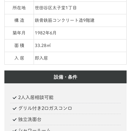
所在地
世田谷区太子堂1丁目
構 造
鉄骨鉄筋コンクリート造9階建
築年月
1982年6月
面 積
33.28㎡
入 居
即入居
設備・条件
2人入居相談可能
グリル付き2口ガスコンロ
独立洗面台
シャワールーム