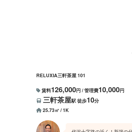
RELUXIA三軒茶屋 101
126,000
10,000
賃料
円 / 管理費
円
三軒茶屋
10
駅 徒歩
分
25.73㎡ / 1K
代沢十字路の近く！新築の