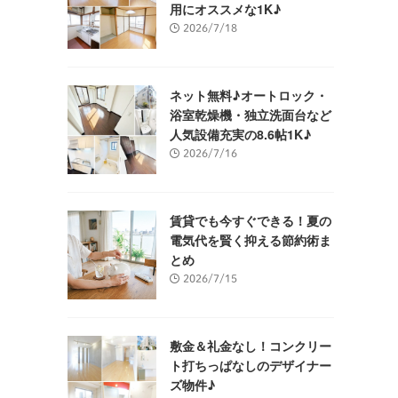
用にオススメな1K♪
2026/7/18
ネット無料♪オートロック・
浴室乾燥機・独立洗面台など
人気設備充実の8.6帖1K♪
2026/7/16
賃貸でも今すぐできる！夏の
電気代を賢く抑える節約術ま
とめ
2026/7/15
敷金＆礼金なし！コンクリー
ト打ちっぱなしのデザイナー
ズ物件♪