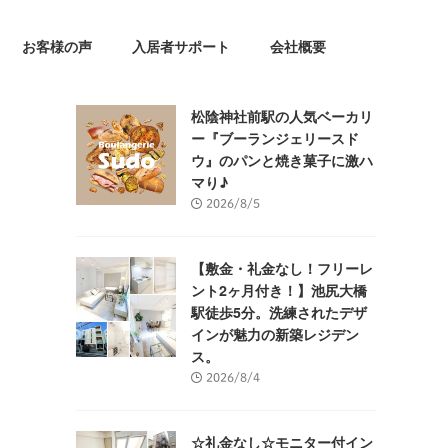
お客様の声
入居者サポート
会社概要
松陰神社前駅の人気ベーカリ
ー『ブーランジェリースド
ウ』のパンと焼き菓子に激ハ
マり♪
2026/8/5
【敷金・礼金なし！フリーレ
ント2ヶ月付き！】池尻大橋
駅徒歩5分。洗練されたデザ
インが魅力の新築レジデン
ス。
2026/8/4
☆礼金なし☆モニター付イン