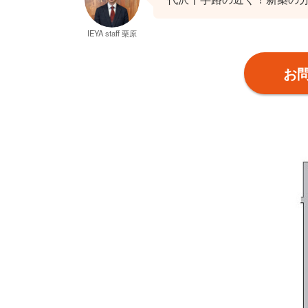
IEYA staff 栗原
お