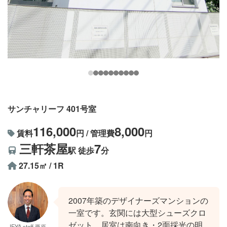
サンチャリーフ 401号室
116,000
8,000
賃料
円 / 管理費
円
三軒茶屋
7
駅 徒歩
分
27.15㎡ / 1R
2007年築のデザイナーズマンションの
一室です。玄関には大型シューズクロ
ゼット、居室は南向き・2面採光の明
IEYA staff 栗原