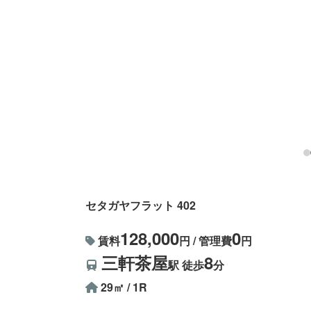
セタガヤフラット 402
128,000
0
賃料
円 / 管理費
円
三軒茶屋
8
駅 徒歩
分
29㎡ / 1R