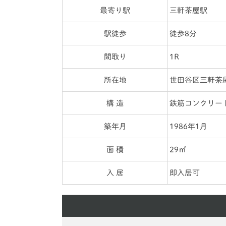
最寄り駅
三軒茶屋駅
駅徒歩
徒歩8分
間取り
1R
所在地
世田谷区三軒茶
構 造
鉄筋コンクリー
築年月
1986年1月
面 積
29㎡
入 居
即入居可