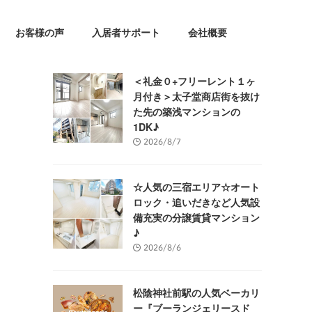
お客様の声
入居者サポート
会社概要
＜礼金０+フリーレント１ヶ
月付き＞太子堂商店街を抜け
た先の築浅マンションの
1DK♪
2026/8/7
☆人気の三宿エリア☆オート
ロック・追いだきなど人気設
備充実の分譲賃貸マンション
♪
2026/8/6
松陰神社前駅の人気ベーカリ
ー『ブーランジェリースド