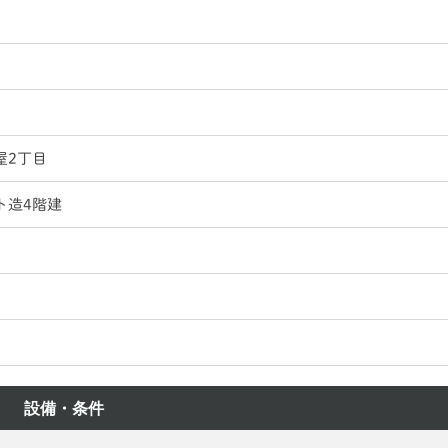
屋2丁目
ト造4階建
設備・条件