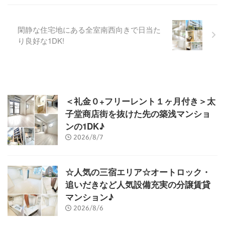
閑静な住宅地にある全室南西向きで日当た
り良好な1DK!
＜礼金０+フリーレント１ヶ月付き＞太
子堂商店街を抜けた先の築浅マンショ
ンの1DK♪
2026/8/7
☆人気の三宿エリア☆オートロック・
追いだきなど人気設備充実の分譲賃貸
マンション♪
2026/8/6