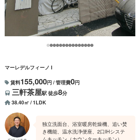
マーレデルフィーノ I
155,000
0
賃料
円 / 管理費
円
三軒茶屋
8
駅 徒歩
分
38.40㎡ / 1LDK
独立洗面台、浴室暖房乾燥機、追い焚
き機能、温水洗浄便座、2口IHシステ
ムキッチン（カウンターキッチン）、
IEYA staff 森