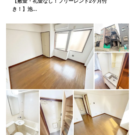
【敷金・礼金なし！フリーレント2ヶ月付
き！】池...