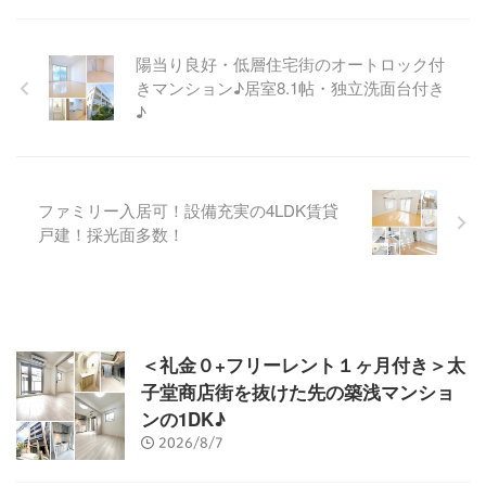
陽当り良好・低層住宅街のオートロック付
きマンション♪居室8.1帖・独立洗面台付き
♪
ファミリー入居可！設備充実の4LDK賃貸
戸建！採光面多数！
＜礼金０+フリーレント１ヶ月付き＞太
子堂商店街を抜けた先の築浅マンショ
ンの1DK♪
2026/8/7