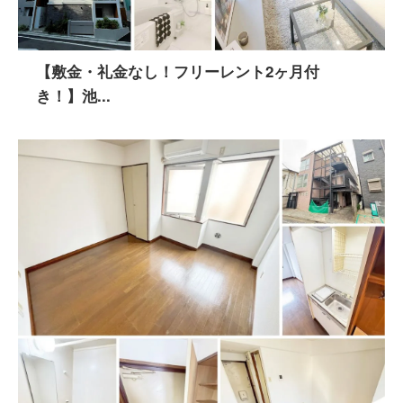
【敷金・礼金なし！フリーレント2ヶ月付
き！】池...