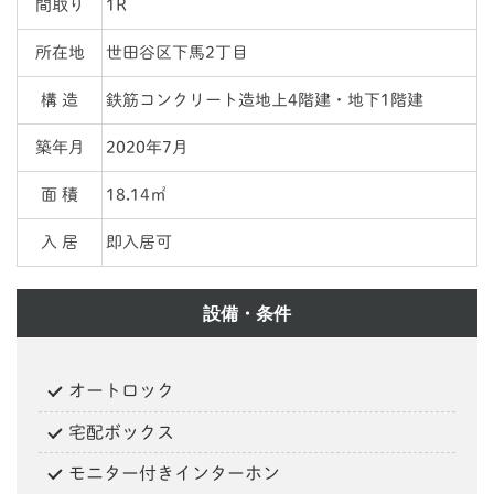
間取り
1R
所在地
世田谷区下馬2丁目
構 造
鉄筋コンクリート造地上4階建・地下1階建
築年月
2020年7月
面 積
18.14㎡
入 居
即入居可
設備・条件
オートロック
宅配ボックス
モニター付きインターホン