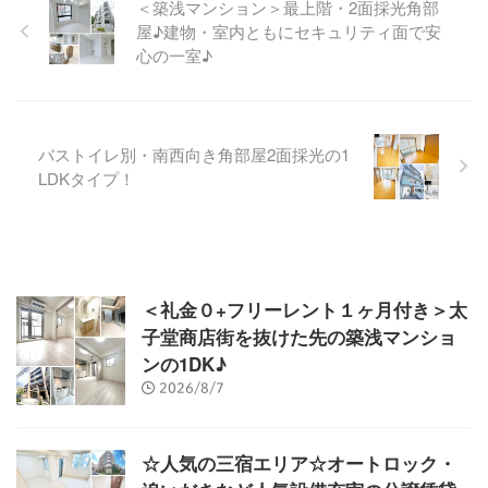
＜築浅マンション＞最上階・2面採光角部
屋♪建物・室内ともにセキュリティ面で安
心の一室♪
バストイレ別・南西向き角部屋2面採光の1
LDKタイプ！
＜礼金０+フリーレント１ヶ月付き＞太
子堂商店街を抜けた先の築浅マンショ
ンの1DK♪
2026/8/7
☆人気の三宿エリア☆オートロック・