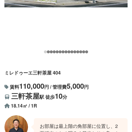
ミレドゥーエ三軒茶屋 404
110,000
5,000
賃料
円 / 管理費
円
三軒茶屋
10
駅 徒歩
分
18.14㎡ / 1R
お部屋は最上階の角部屋に位置し、2