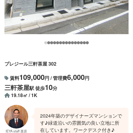
プレジール三軒茶屋 302
109,000
6,000
賃料
円 / 管理費
円
10
三軒茶屋
駅 徒歩
分
19.18㎡ / 1K
2024年築のデザイナーズマンションで
す♪緑道沿いの雰囲気の良い立地に所
在しています。ワークデスク付き♪
IEYA staff 栗原