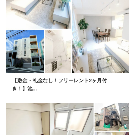
【敷金・礼金なし！フリーレント2ヶ月付
き！】池...