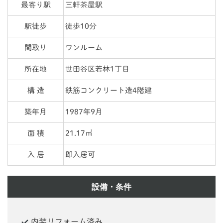
最寄り駅
三軒茶屋駅
駅徒歩
徒歩10分
間取り
ワンルーム
所在地
世田谷区若林1丁目
構 造
鉄筋コンクリート造4階建
築年月
1987年9月
面 積
21.17㎡
入 居
即入居可
設備・条件
内装リフォーム済み