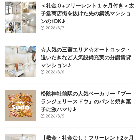
＜礼金０+フリーレント１ヶ月付き＞太
子堂商店街を抜けた先の築浅マンショ
ンの1DK♪
2026/8/7
☆人気の三宿エリア☆オートロック・
追いだきなど人気設備充実の分譲賃貸
マンション♪
2026/8/6
松陰神社前駅の人気ベーカリー『ブー
ランジェリースドウ』のパンと焼き菓
子に激ハマり♪
2026/8/5
【敷金・礼金なし！フリーレント2ヶ月