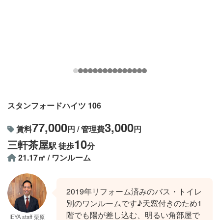
スタンフォードハイツ 106
77,000
3,000
賃料
円 / 管理費
円
10
三軒茶屋
駅 徒歩
分
21.17㎡ / ワンルーム
2019年リフォーム済みのバス・トイレ
別のワンルームです♪天窓付きのため1
階でも陽が差し込む、明るい角部屋で
IEYA staff 栗原