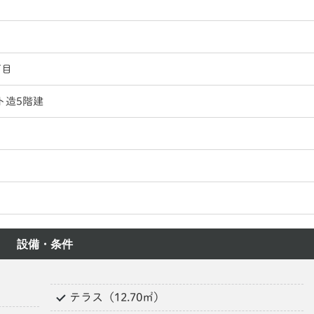
丁目
ト造5階建
設備・条件
テラス（12.70㎡）