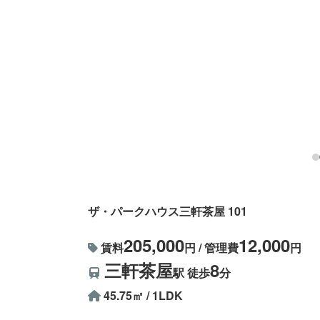
ザ・パークハウス三軒茶屋 101
205,000
12,000
賃料
円 / 管理費
円
三軒茶屋
8
駅 徒歩
分
45.75㎡ / 1LDK