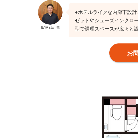
●ホテルライクな内廊下設計
ゼットやシューズインクロー
IEYA staff 森
型で調理スペースが広々と
お