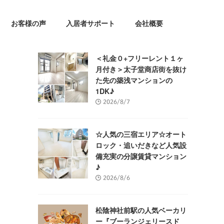
お客様の声
入居者サポート
会社概要
＜礼金０+フリーレント１ヶ
月付き＞太子堂商店街を抜け
た先の築浅マンションの
1DK♪
2026/8/7
☆人気の三宿エリア☆オート
ロック・追いだきなど人気設
備充実の分譲賃貸マンション
♪
2026/8/6
松陰神社前駅の人気ベーカリ
ー『ブーランジェリースド