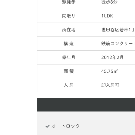
駅徒歩
徒歩8分
間取り
1LDK
所在地
世田谷区若林1
構 造
鉄筋コンクリー
築年月
2012年2月
面 積
45.75㎡
入 居
即入居可
オートロック