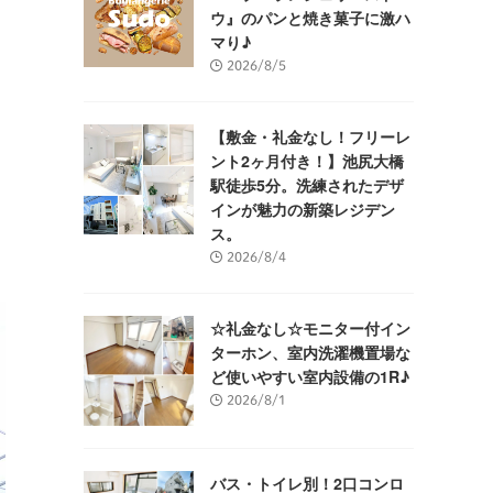
ウ』のパンと焼き菓子に激ハ
マり♪
2026/8/5
【敷金・礼金なし！フリーレ
ント2ヶ月付き！】池尻大橋
駅徒歩5分。洗練されたデザ
インが魅力の新築レジデン
ス。
2026/8/4
☆礼金なし☆モニター付イン
ターホン、室内洗濯機置場な
ど使いやすい室内設備の1R♪
2026/8/1
バス・トイレ別！2口コンロ