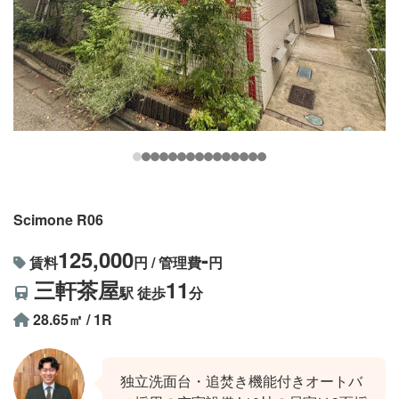
Scimone R06
125,000
-
賃料
円 / 管理費
円
三軒茶屋
11
駅 徒歩
分
28.65㎡ / 1R
独立洗面台・追焚き機能付きオートバ