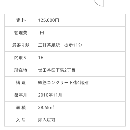
賃 料
125,000円
管理費
-円
最寄り駅
三軒茶屋駅 徒歩11分
間取り
1R
所在地
世田谷区下馬2丁目
構 造
鉄筋コンクリート造4階建
築年月
2010年11月
面 積
28.65㎡
入 居
即入居可