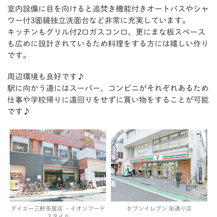
室内設備に目を向けると追焚き機能付きオートバスやシャ
ワー付3面鏡独立洗面台など非常に充実しています。
キッチンもグリル付2口ガスコンロ、更にまな板スペース
も広めに設計されているため料理をする方には嬉しい作り
です。
周辺環境も良好です♪
駅に向かう道にはスーパー、コンビニがそれぞれあるため
仕事や学校帰りに遠回りをせずに買い物をすることが可能
です♪
セブンイレブン 栄通り店
ダイエー三軒茶屋店 ・イオンフード
スタイル