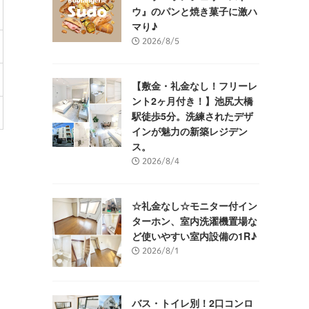
ウ』のパンと焼き菓子に激ハ
マり♪
2026/8/5
【敷金・礼金なし！フリーレ
ント2ヶ月付き！】池尻大橋
駅徒歩5分。洗練されたデザ
インが魅力の新築レジデン
ス。
2026/8/4
☆礼金なし☆モニター付イン
ターホン、室内洗濯機置場な
ど使いやすい室内設備の1R♪
2026/8/1
バス・トイレ別！2口コンロ