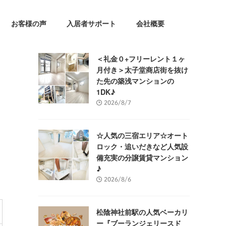
お客様の声
入居者サポート
会社概要
＜礼金０+フリーレント１ヶ
月付き＞太子堂商店街を抜け
た先の築浅マンションの
1DK♪
2026/8/7
☆人気の三宿エリア☆オート
ロック・追いだきなど人気設
備充実の分譲賃貸マンション
♪
2026/8/6
松陰神社前駅の人気ベーカリ
ー『ブーランジェリースド