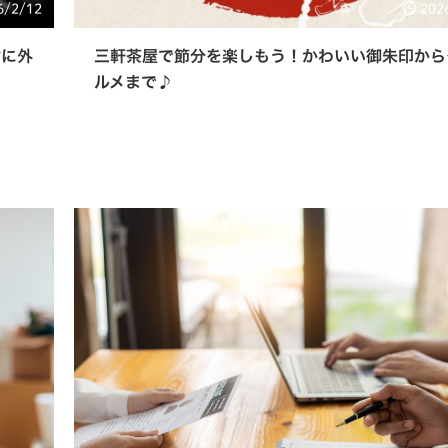
6/2/12
202
対に外
三軒茶屋で節分を楽しもう！かわいい御朱印から
ルメまで♪