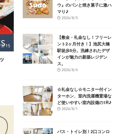
ウ』のパンと焼き菓子に激ハ
マり♪
2026/8/5
【敷金・礼金なし！フリーレ
ント2ヶ月付き！】池尻大橋
/3/15
駅徒歩5分。洗練されたデザ
インが魅力の新築レジデン
ツ
ス。
2026/8/4
☆礼金なし☆モニター付イン
ターホン、室内洗濯機置場な
ど使いやすい室内設備の1R♪
2026/8/1
バス・トイレ別！2口コンロ