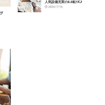
人気設備充実の8.6帖1K♪
6/2/1
2026/7/16
グ