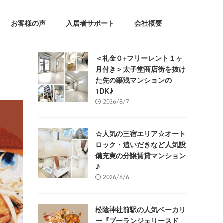
お客様の声
入居者サポート
会社概要
＜礼金０+フリーレント１ヶ
月付き＞太子堂商店街を抜け
た先の築浅マンションの
1DK♪
2026/8/7
☆人気の三宿エリア☆オート
ロック・追いだきなど人気設
備充実の分譲賃貸マンション
♪
2026/8/6
松陰神社前駅の人気ベーカリ
ー『ブーランジェリースド